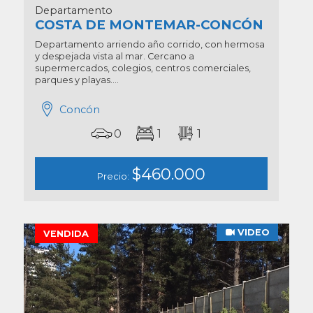
Departamento
COSTA DE MONTEMAR-CONCÓN
Departamento arriendo año corrido, con hermosa
y despejada vista al mar. Cercano a
supermercados, colegios, centros comerciales,
parques y playas....
Concón
0
1
1
$460.000
Precio:
VIDEO
VENDIDA