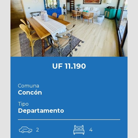
UF 11.190
Comuna
Concón
Tipo
Departamento
2
4