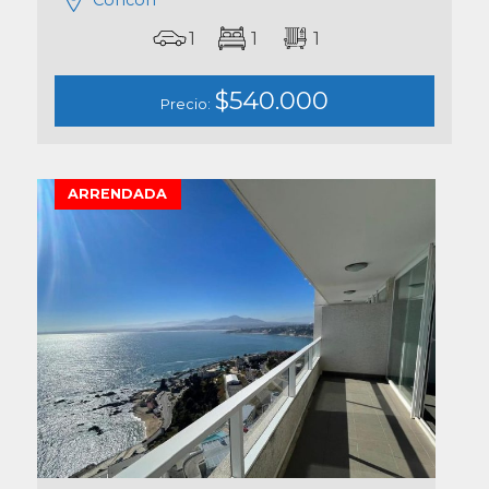
Concón
1
1
1
$540.000
Precio:
ARRENDADA