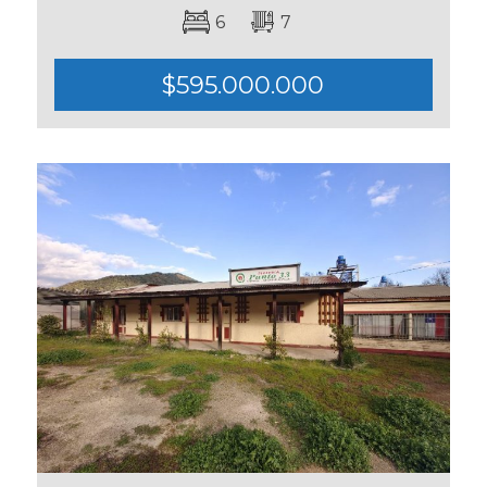
6
7
$595.000.000