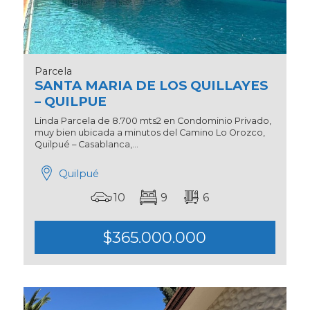
Parcela
SANTA MARIA DE LOS QUILLAYES
– QUILPUE
Linda Parcela de 8.700 mts2 en Condominio Privado,
muy bien ubicada a minutos del Camino Lo Orozco,
Quilpué – Casablanca,...
Quilpué
10
9
6
$365.000.000