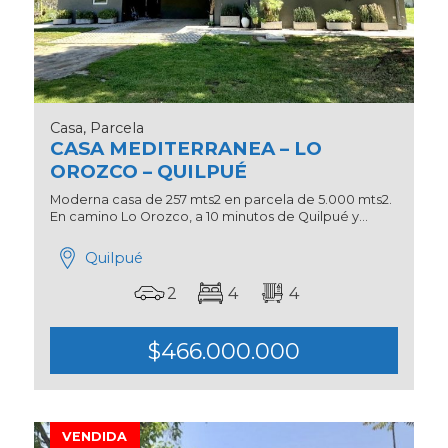
Casa, Parcela
CASA MEDITERRANEA – LO
OROZCO – QUILPUÉ
Moderna casa de 257 mts2 en parcela de 5.000 mts2.
En camino Lo Orozco, a 10 minutos de Quilpué y...
Quilpué
2
4
4
$466.000.000
VENDIDA