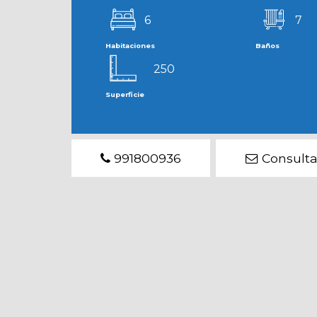
6
7
Habitaciones
Baños
250
Superficie
991800936
Consulta