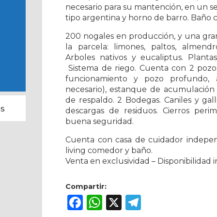
necesario para su mantención, en un s
tipo argentina y horno de barro. Baño 
200 nogales en producción, y una gran
la parcela: limones, paltos, almendr
Arboles nativos y eucaliptus. Planta
Sistema de riego. Cuenta con 2 pozos
funcionamiento y pozo profundo,
necesario), estanque de acumulación 
de respaldo. 2 Bodegas. Caniles y gal
s
descargas de residuos. Cierros per
buena seguridad.
Cuenta con casa de cuidador indepen
living comedor y baño.
Venta en exclusividad – Disponibilidad 
Compartir:
Facebook
WhatsApp
X
Telegram