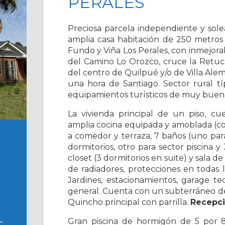
PERALES
Preciosa parcela independiente y sole
amplia casa habitación de 250 metros
Fundo y Viña Los Perales, con inmejora
del Camino Lo Orozco, cruce la Retuca
del centro de Quilpué y/o de Villa Alem
una hora de Santiago. Sector rural típ
equipamientos turísticos de muy buen 
La vivienda principal de un piso, c
amplia cocina equipada y amoblada (co
a comedor y terraza, 7 baños (uno para v
dormitorios, otro para sector piscina y 
closet (3 dormitorios en suite) y sala de
de radiadores, protecciones en todas 
Jardines, estacionamientos, garage t
general. Cuenta con un subterráneo de
Quincho principal con parrilla.
Recepci
Gran piscina de hormigón de 5 por 