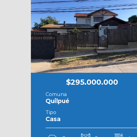
$295.000.000
Comuna
Quilpué
Tipo
Casa