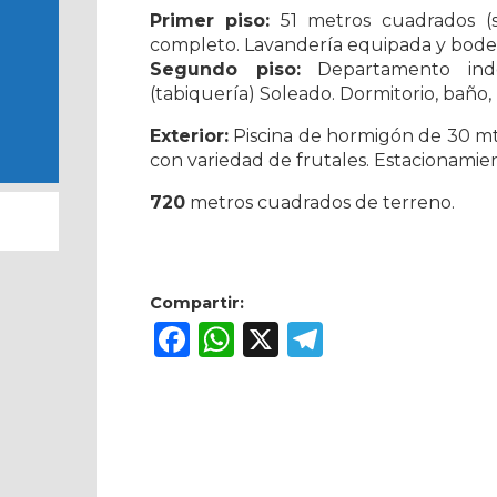
Primer piso:
51 metros cuadrados (só
completo. Lavandería equipada y bode
Segundo piso:
Departamento inde
(tabiquería) Soleado. Dormitorio, baño, 
Exterior:
Piscina de hormigón de 30 mts3
con variedad de frutales. Estacionamie
720
metros cuadrados de terreno.
Compartir:
Facebook
WhatsApp
X
Telegram