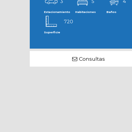
3
5
4
Estacionamiento
Habitaciones
Baños
720
Superficie
Consultas