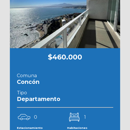
$460.000
Comuna
Concón
Tipo
Departamento
0
1
Estacionamiento
Habitaciones