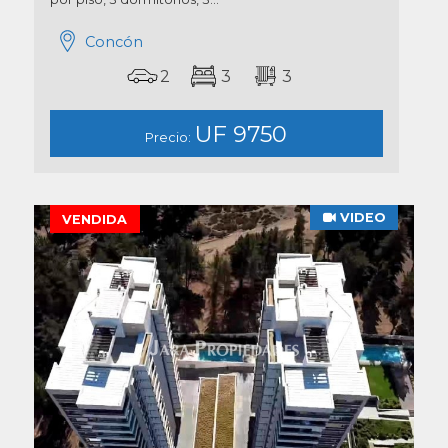
Concón
2
3
3
UF 9750
Precio:
VIDEO
VENDIDA