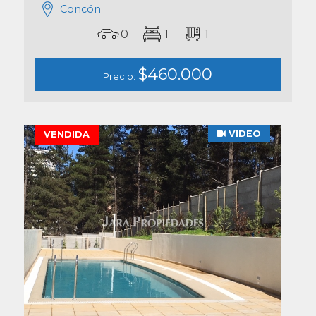
Concón
0
1
1
$460.000
Precio:
VIDEO
VENDIDA