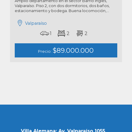
Amplio departamento en el sector Barrio Ingles,
Valparaíso. Piso 2, con dos dormitorios, dos baños,
estacionamiento y bodega. Buena locomoción,...
Valparaíso
1
2
2
$89.000.000
Precio:
Villa Alemana: Av. Valparaíso 1055