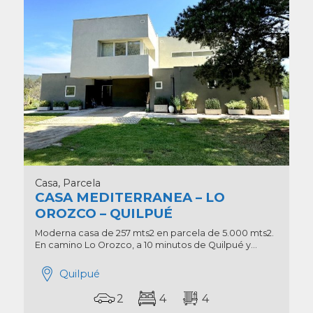
Casa, Parcela
CASA MEDITERRANEA – LO
OROZCO – QUILPUÉ
Moderna casa de 257 mts2 en parcela de 5.000 mts2.
En camino Lo Orozco, a 10 minutos de Quilpué y...
Quilpué
2
4
4