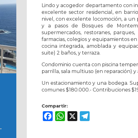
Lindo y acogedor departamento con inm
excelente sector residencial, en barri
nivel, con excelente locomoción, a un
y a pasos de Bosques de Montemar
supermercados, restoranes, parques, p
farmacias, colegios y equipamientos e
cocina integrada, amoblada y equipad
suite) 2 baños, y terraza.
Condominio cuenta con piscina temperad
parrilla, sala multiuso (en reparación) y
Un estacionamiento y una bodega. Supe
comunes $180.000.- Contribuciones $19
Compartir:
Facebook
WhatsApp
X
Telegram