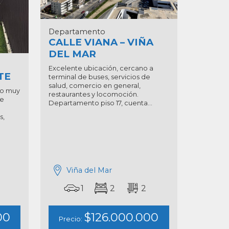
Departamento
CALLE VIANA – VIÑA
DEL MAR
Excelente ubicación, cercano a
TE
terminal de buses, servicios de
salud, comercio en general,
o muy
restaurantes y locomoción.
de
Departamento piso 17, cuenta...
s,
Viña del Mar
1
2
2
00
$126.000.000
Precio: