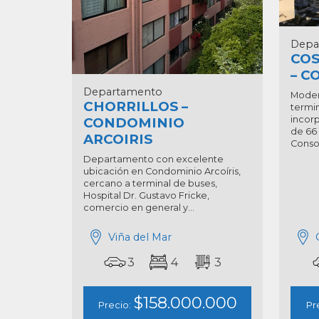
Depa
CO
– C
Departamento
Moder
CHORRILLOS –
termi
incor
CONDOMINIO
de 66
ARCOIRIS
Consol
Departamento con excelente
ubicación en Condominio Arcoíris,
cercano a terminal de buses,
Hospital Dr. Gustavo Fricke,
comercio en general y...
Viña del Mar
3
4
3
$158.000.000
Precio:
Pr