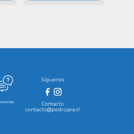
Síguenos
esorías
Contacto
contacto@pedrojara.cl