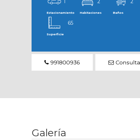
1
2
2
Estacionamiento
Habitaciones
Baños
65
Superficie
991800936
Consulta
Galería