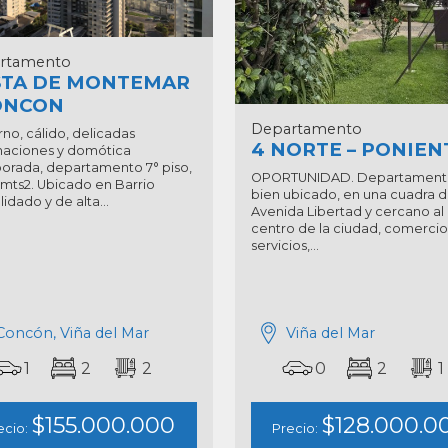
rtamento
STA DE MONTEMAR
ONCON
Departamento
no, cálido, delicadas
4 NORTE – PONIEN
naciones y domótica
porada, departamento 7° piso,
OPORTUNIDAD. Departament
 mts2. Ubicado en Barrio
bien ubicado, en una cuadra 
idado y de alta...
Avenida Libertad y cercano al
centro de la ciudad, comercio
servicios,...
Concón, Viña del Mar
Viña del Mar
1
2
2
0
2
1
$155.000.000
$128.000.0
ecio:
Precio: