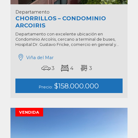
Departamento
CHORRILLOS – CONDOMINIO
ARCOIRIS
Departamento con excelente ubicación en
Condominio Arcoíris, cercano a terminal de buses,
Hospital Dr. Gustavo Fricke, comercio en general y...
Viña del Mar
3
4
3
$158.000.000
Precio:
VENDIDA