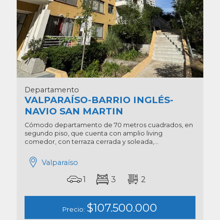
Departamento
VALPARAÍSO-BARRIO INGLÉS-
NAVIO SAN MARTIN
Cómodo departamento de 70 metros cuadrados, en
segundo piso, que cuenta con amplio living
comedor, con terraza cerrada y soleada,...
Valparaíso
1
3
2
$107.500.000
Precio: