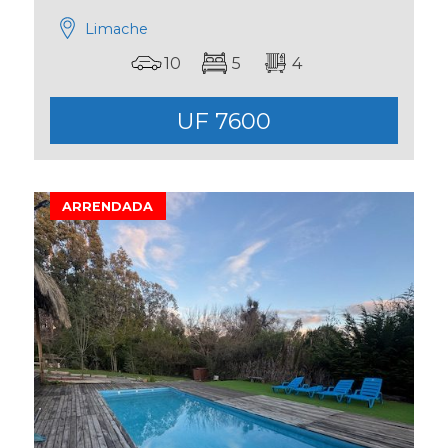
Limache
10
5
4
UF 7600
ARRENDADA