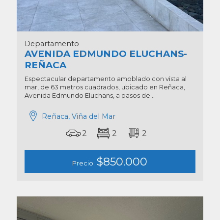
Departamento
AVENIDA EDMUNDO ELUCHANS-
REÑACA
Espectacular departamento amoblado con vista al
mar, de 63 metros cuadrados, ubicado en Reñaca,
Avenida Edmundo Eluchans, a pasos de...
Reñaca, Viña del Mar
2
2
2
$850.000
Precio: