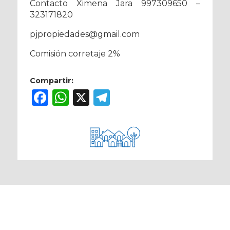
Contacto Ximena Jara 997309650 –
323171820
pjpropiedades@gmail.com
Comisión corretaje 2%
Compartir:
Facebook
WhatsApp
X
Telegram