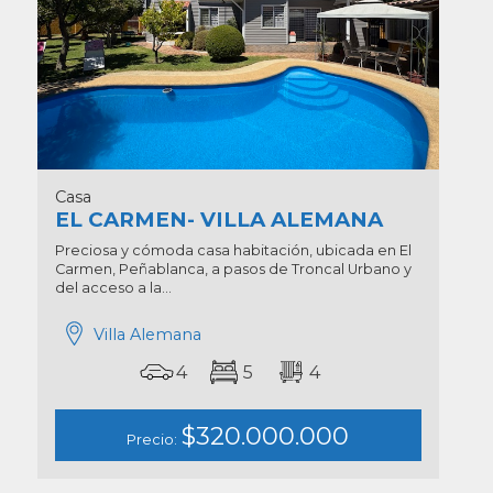
Casa
EL CARMEN- VILLA ALEMANA
Preciosa y cómoda casa habitación, ubicada en El
Carmen, Peñablanca, a pasos de Troncal Urbano y
del acceso a la...
Villa Alemana
4
5
4
$320.000.000
Precio: