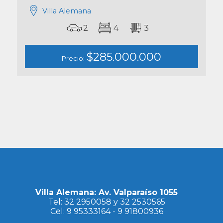
Villa Alemana
2
4
3
$285.000.000
Precio:
Villa Alemana: Av. Valparaíso 1055
Tel:
32 2950058
y
32 2530565
Cel:
9 95333164
-
9 91800936