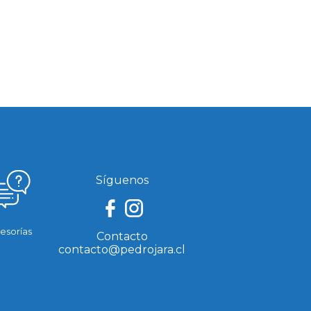
Síguenos
esorías
Contacto
contacto@pedrojara.cl