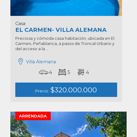
Casa
EL CARMEN- VILLA ALEMANA
Preciosa y cómoda casa habitación, ubicada en El
Carmen, Peñablanca, a pasos de Troncal Urbano y
del acceso a la...
Villa Alemana
4
5
4
$320.000.000
Precio:
ARRENDADA