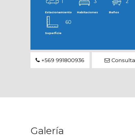
1
3
2
Estacionamiento
Habitaciones
Baños
60
Superficie
+569 991800936
Consulta
Galería