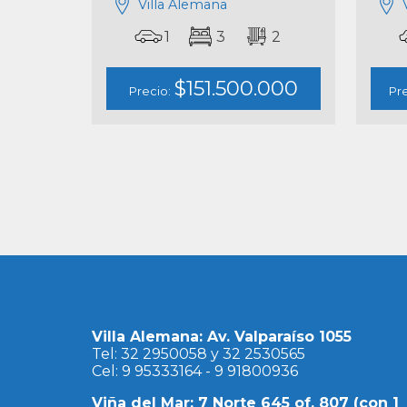
Villa Alemana
1
3
2
$151.500.000
Precio:
Pr
Villa Alemana: Av. Valparaíso 1055
Tel: 32 2950058 y 32 2530565
Cel: 9 95333164 - 9 91800936
Viña del Mar: 7 Norte 645 of. 807 (con 1