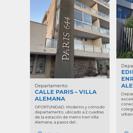
Depa
EDI
ENR
AL
Departamento
CALLE PARIS – VILLA
Depar
ALEMANA
excel
conec
OPORTUNIDAD. Moderno y cómodo
colegi
departamento, ubicado a 2 cuadras
urbano
de la estación de metro tren Villa
Alemana, a pasos del...