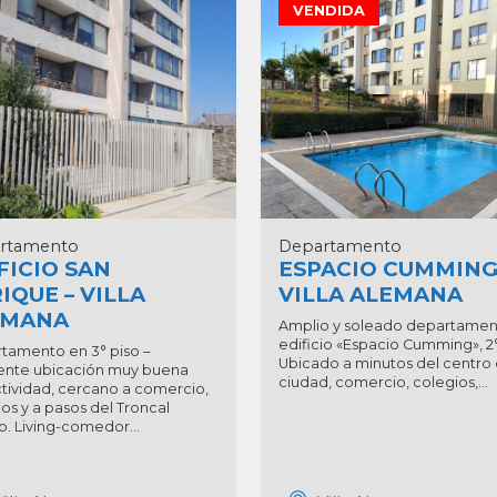
VENDIDA
rtamento
Departamento
FICIO SAN
ESPACIO CUMMING
IQUE – VILLA
VILLA ALEMANA
EMANA
Amplio y soleado departamen
edificio «Espacio Cumming», 2°
tamento en 3° piso –
Ubicado a minutos del centro 
ente ubicación muy buena
ciudad, comercio, colegios,...
tividad, cercano a comercio,
os y a pasos del Troncal
. Living-comedor...