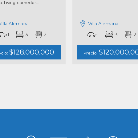
. Living-comedor...
Villa Alemana
Villa Alemana
1
3
2
1
3
2
$128.000.000
$120.000.0
ecio:
Precio: