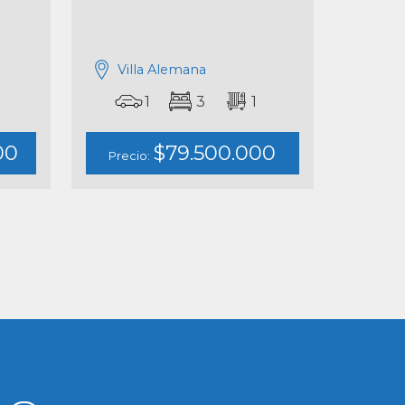
Villa Alemana
1
3
1
00
$79.500.000
Precio: