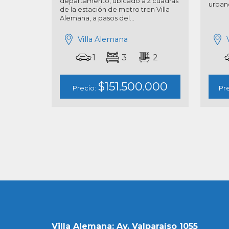
departamento, ubicado a 2 cuadras
urbano
de la estación de metro tren Villa
Alemana, a pasos del...
Villa Alemana
1
3
2
$151.500.000
Precio:
Pr
Villa Alemana: Av. Valparaíso 1055