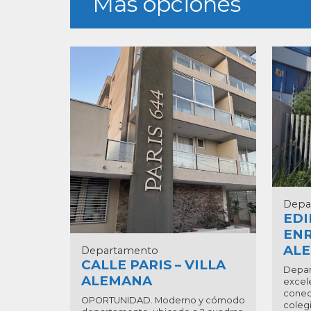
Más opciones
Depa
EDI
ENR
AL
Departamento
CALLE PARIS – VILLA
Depar
ALEMANA
excel
conec
OPORTUNIDAD. Moderno y cómodo
colegi