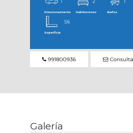
1
2
1
Estacionamiento
Habitaciones
Baños
56
Superficie
991800936
Consulta
Galería