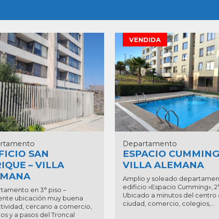
VENDIDA
rtamento
Departamento
FICIO SAN
ESPACIO CUMMING
IQUE – VILLA
VILLA ALEMANA
EMANA
Amplio y soleado departamen
edificio «Espacio Cumming», 2°
tamento en 3° piso –
Ubicado a minutos del centro 
ente ubicación muy buena
ciudad, comercio, colegios,...
tividad, cercano a comercio,
os y a pasos del Troncal