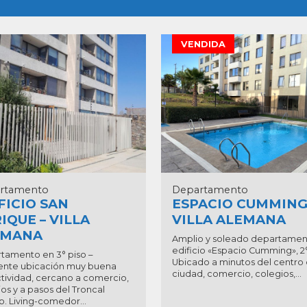
VENDIDA
rtamento
Departamento
FICIO SAN
ESPACIO CUMMING
IQUE – VILLA
VILLA ALEMANA
EMANA
Amplio y soleado departamen
edificio «Espacio Cumming», 2°
tamento en 3° piso –
Ubicado a minutos del centro 
ente ubicación muy buena
ciudad, comercio, colegios,...
tividad, cercano a comercio,
os y a pasos del Troncal
. Living-comedor...