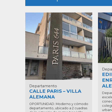
Depa
EDI
ENR
AL
Departamento
CALLE PARIS – VILLA
Depar
ALEMANA
excel
conec
OPORTUNIDAD. Moderno y cómodo
colegi
departamento, ubicado a 2 cuadras
urbano