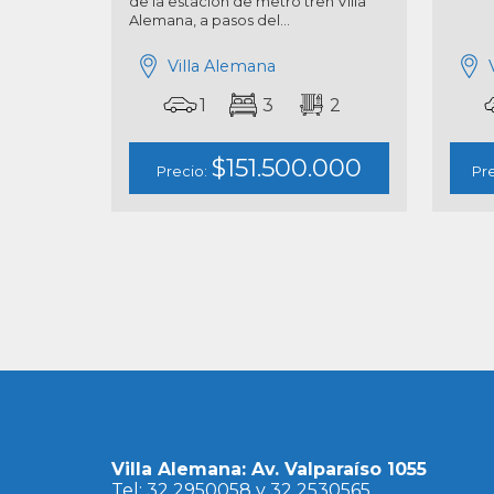
de la estación de metro tren Villa
Alemana, a pasos del...
Villa Alemana
1
3
2
$151.500.000
Precio:
Pr
Villa Alemana: Av. Valparaíso 1055
Tel: 32 2950058 y 32 2530565