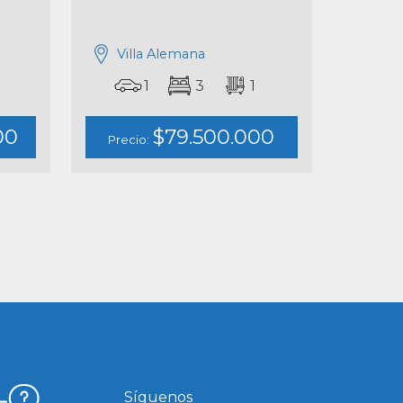
Villa Alemana
1
3
1
00
$79.500.000
Precio:
Síguenos