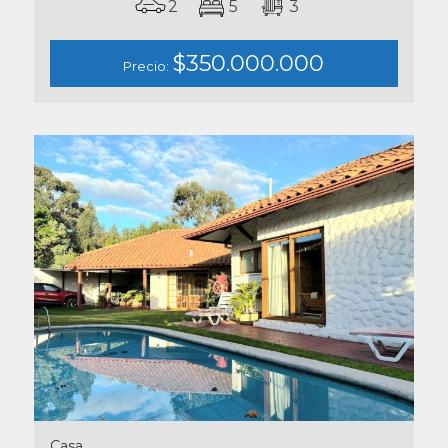
2
5
3
$350.000.000
Precio:
Casa