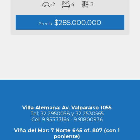
2
4
3
$285.000.000
Precio:
Villa Alemana: Av. Valparaíso 1055
Tel:
32 2950058
y
32 2530565
Cel:
9 95333164
-
9 91800936
Viña del Mar: 7 Norte 645 of. 807 (con 1
poniente)