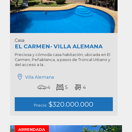
Casa
EL CARMEN- VILLA ALEMANA
Preciosa y cómoda casa habitación, ubicada en El
Carmen, Peñablanca, a pasos de Troncal Urbano y
del acceso a la...
Villa Alemana
4
5
4
$320.000.000
Precio:
ARRENDADA