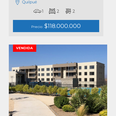
Quilpué
1
2
2
$118.000.000
Precio:
VENDIDA