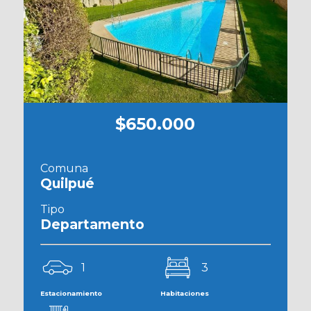
$650.000
Comuna
Quilpué
Tipo
Departamento
1
3
Estacionamiento
Habitaciones