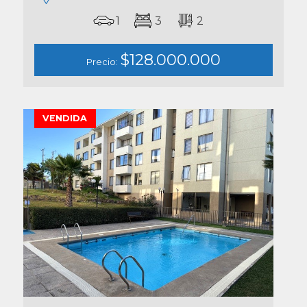
1
3
2
$128.000.000
Precio:
VENDIDA