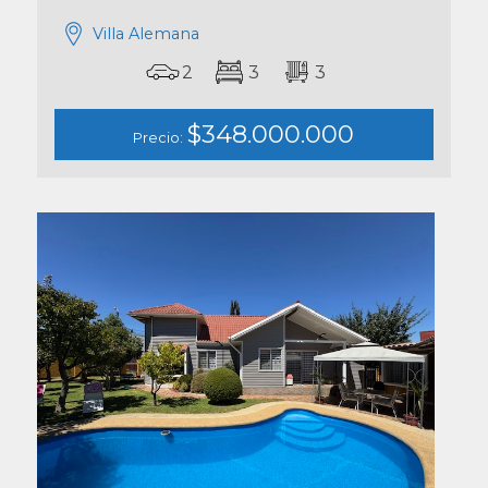
Villa Alemana
2
3
3
$348.000.000
Precio: