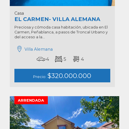
Casa
EL CARMEN- VILLA ALEMANA
Preciosa y cómoda casa habitación, ubicada en El
Carmen, Peñablanca, a pasos de Troncal Urbano y
del acceso a la...
Villa Alemana
4
5
4
$320.000.000
Precio:
ARRENDADA