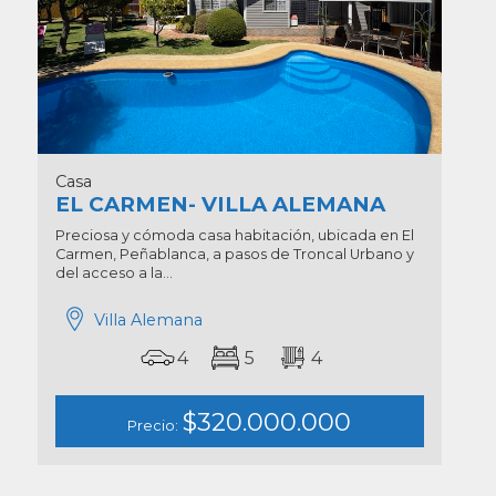
Casa
EL CARMEN- VILLA ALEMANA
Preciosa y cómoda casa habitación, ubicada en El
Carmen, Peñablanca, a pasos de Troncal Urbano y
del acceso a la...
Villa Alemana
4
5
4
$320.000.000
Precio: