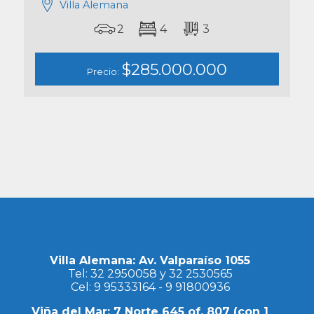
Villa Alemana
2
4
3
$285.000.000
Precio:
Villa Alemana: Av. Valparaíso 1055
Tel:
32 2950058
y
32 2530565
Cel:
9 95333164
-
9 91800936
Viña del Mar: 7 Norte 645 of. 807 (con 1