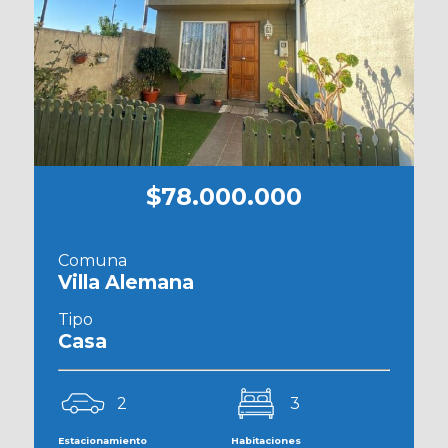
$78.000.000
Comuna
Villa Alemana
Tipo
Casa
2
3
Estacionamiento
Habitaciones