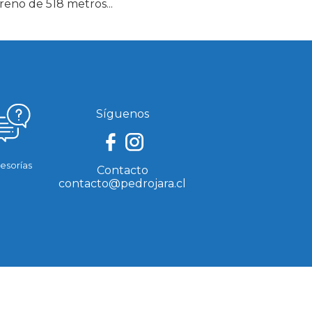
eno de 518 metros...
Síguenos
esorías
Contacto
contacto@pedrojara.cl