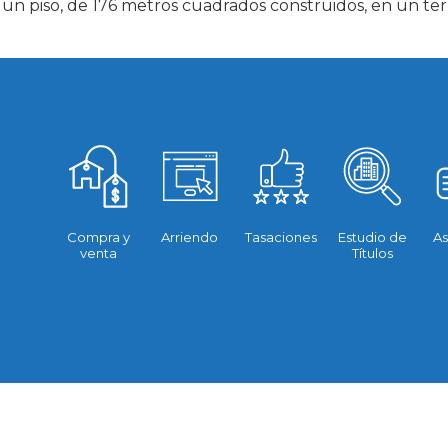
 piso, de 176 metros cuadrados construidos, en un terr
Compra y
Arriendo
Tasaciones
Estudio de
As
venta
Títulos