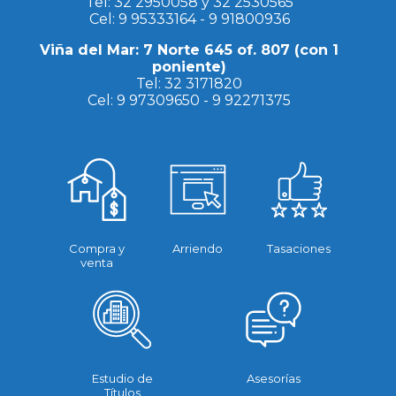
Tel:
32 2950058
y
32 2530565
Cel:
9 95333164
-
9 91800936
Viña del Mar: 7 Norte 645 of. 807 (con 1
poniente)
Tel:
32 3171820
Cel:
9 97309650
-
9 92271375
Compra y
Arriendo
Tasaciones
venta
Estudio de
Asesorías
Títulos