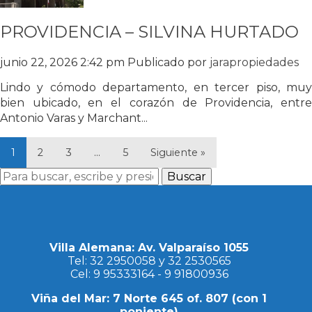
PROVIDENCIA – SILVINA HURTADO
junio 22, 2026 2:42 pm
Publicado por
jarapropiedades
Lindo y cómodo departamento, en tercer piso, muy
bien ubicado, en el corazón de Providencia, entre
Antonio Varas y Marchant...
1
2
3
…
5
Siguiente »
Buscar
Villa Alemana: Av. Valparaíso 1055
Tel:
32 2950058
y
32 2530565
Cel:
9 95333164
-
9 91800936
Viña del Mar: 7 Norte 645 of. 807 (con 1
poniente)